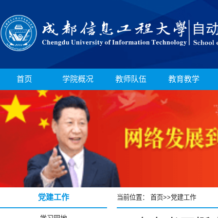
首页
学院概况
教师队伍
教育教学
党建工作
当前位置：
首页
>>
党建工作