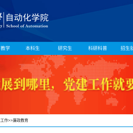
育教学
本科生
研究生
科研科普
招生
建工作
>>
廉政教育