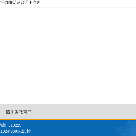
导干部廉洁从政若干准则
四川省教育厅
编：610225
,1024*860以上浏览