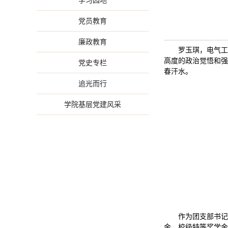
学习园地
党员教育
廉政教育
罗玉琪，电气工
高度的政治觉悟和强
党史专栏
春汗水。
追光而行
学院基层党建风采
作为团支部书记
金、校级特等奖学金