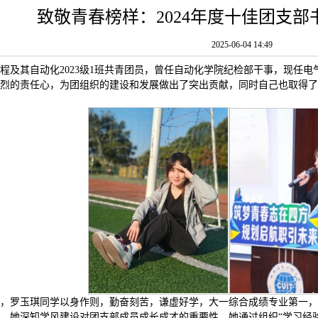
致敬青春榜样：2024年度十佳团支部
2025-06-04 14:49
程及其自动化2023级1班共青团员，曾任自动化学院纪检部干事，现任电
烈的责任心，为团组织的建设和发展做出了突出贡献，同时自己也取得了
，罗玉琪同学以身作则，勤奋刻苦，谦虚好学，大一综合成绩专业第一，积
。她深知学风建设对团支部成员成长成才的重要性，她通过组织“学习经验