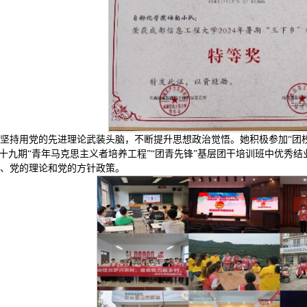
坚持用党的先进理论武装头脑，不断提升思想政治觉悟。她积极参加“团校
第十九期“青年马克思主义者培养工程”“团青先锋”基层团干培训班中优秀
、党的理论和党的方针政策。