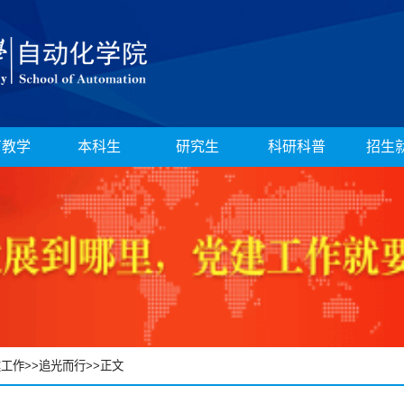
育教学
本科生
研究生
科研科普
招生
建工作
>>
追光而行
>>
正文