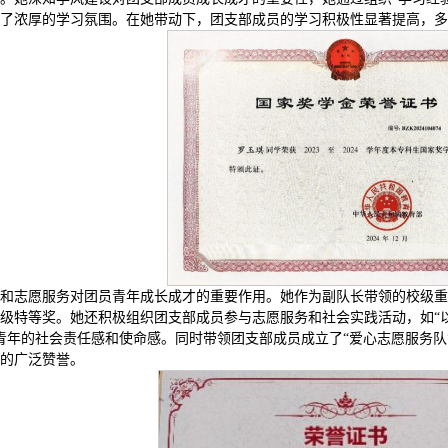
了浓厚的学习氛围。在她带动下，团支部成员的学习积极性显著提高，多
和志愿服务对团员青年成长成才的重要作用。她作为副队长带领的校级重点
级特等奖。她还积极组织团支部成员参与志愿服务和社会实践活动，如“
员青年的社会责任感和使命感。同时带领团支部成员成立了“爱心志愿服务队”
的广泛赞誉。