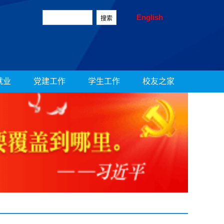
English
就业
党建工作
学生工作
校友之家