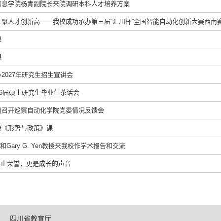
信息学院杨青副院长来院调研本科人才培养方案
聚人才创新高——我校成功承办第三届“汇川杯”全国智能自动化创新大赛西南
课
课
2027年研究生招生宣讲会
26届硕士研究生毕业生茶话会
组召开巡察自动化学院党委情况反馈会
授《形势与政策》课
授和Gary G. Yen教授来我校作学术报告和交流
 不止荣誉，更是成长的声音
四川省教育厅