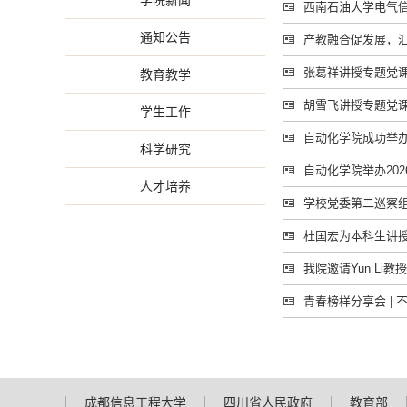
学院新闻
西南石油大学电气
通知公告
产教融合促发展，汇
张葛祥讲授专题党
教育教学
胡雪飞讲授专题党
学生工作
自动化学院成功举办
科学研究
自动化学院举办20
人才培养
学校党委第二巡察
杜国宏为本科生讲
我院邀请Yun Li教
青春榜样分享会 |
成都信息工程大学
四川省人民政府
教育部